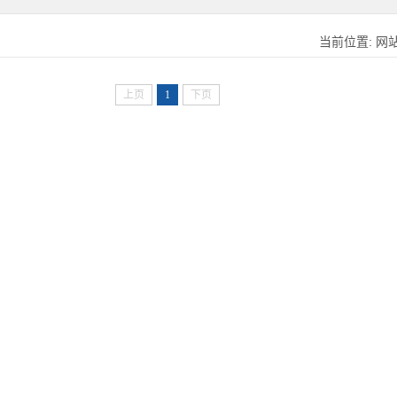
当前位置:
网
上页
1
下页