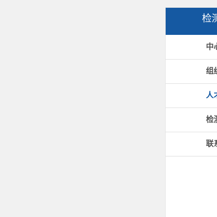
检
中
组
人
检
联