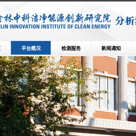
页
平台概况
检测服务
新闻通知