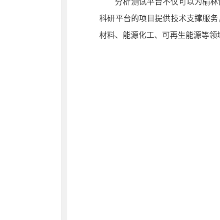
分析测试平台不仅可以为榆林
科研平台的项目提供技术支撑服务
材料、能源化工、可再生能源等领