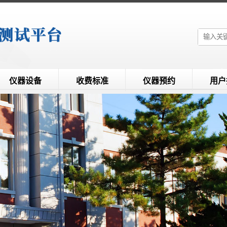
仪器设备
收费标准
仪器预约
用户